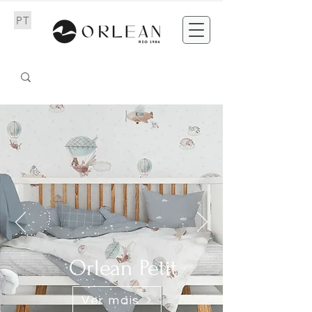
PT
EN
Orlean Petit
Ver mais