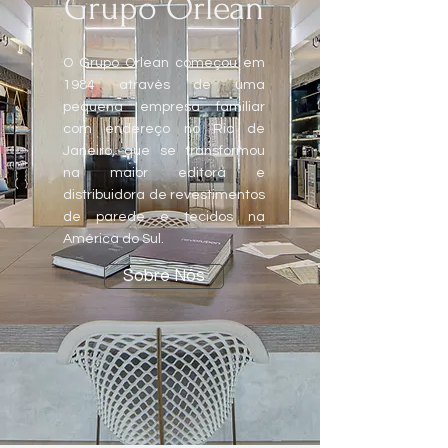
Grupo Orlean
O Grupo Orlean começou em
1984 através de uma
pequena empresa familiar
com endereço no Rio de
Janeiro, que se transformou
na maior editora e
distribuidora de revestimentos
de parede e tecidos na
América do Sul.
Sobre Nós