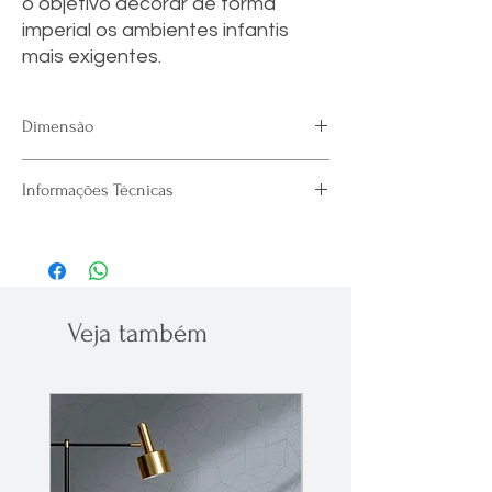
o objetivo decorar de forma
imperial os ambientes infantis
mais exigentes.
Dimensão
Largura
:
1,30 m (51.18")
Informações Técnicas
Rapport:
66 cm (25.98")
*Metro Linear
- Cola na Parede
- Retirado a Seco
- Resistente a Luz
- Junção Seca
Veja também