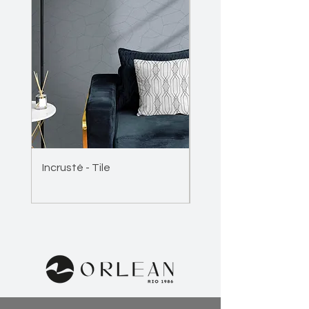
Incrusté - Tile
Incrusté - Wave