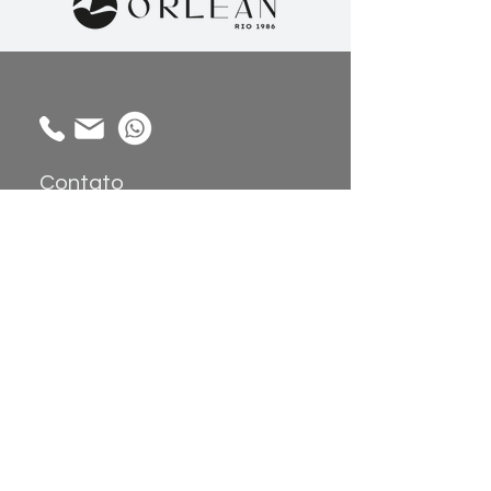
Contato
Alameda Gabriel Monteiro da Silva,
1914 - Jardim América, São Paulo -
SP,
01442-002
Coleções
Sobre
Atendimento:
Papel de Parede
Sobre nós
Painéis de
Showroom
Parede
Trabalhe
Tecidos
Conosco
Revestimento de