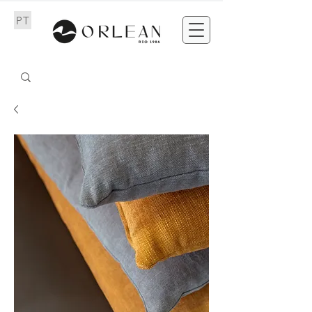
PT
EN