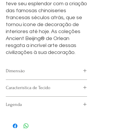
teve seu esplendor com a criação
das famosas chinoiseries
francesas séculos atrás, que se
tornou ícone de decoração de
interiores até hoje. As coleções
Ancient Beijing® de Orlean
resgata a incrível arte dessas
civilizações à sua decoração.
Dimensão
Largura:
1,30 m ( 51.18")
Característica de Tecido
Rapport:
43,5 cm (17.12")
*Metro Linear
- Não encolhe;
Legenda
- Toque Macio;
- Uso Corporativo;
IMG. 1 - Mockup
IMG. 2 - AB-VL-046
IMG. 3 - AB-VL-015