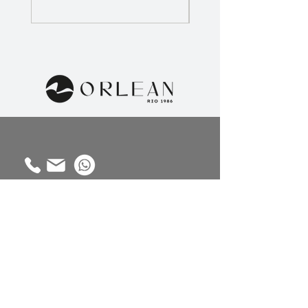
Contato
Alameda Gabriel Monteiro da Silva,
1914 - Jardim América, São Paulo -
SP,
01442-002
Coleções
Sobre