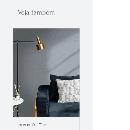
IMG. 4 - AB-VL-005
Veja também
Incrusté - Tile
Incrusté - Wave