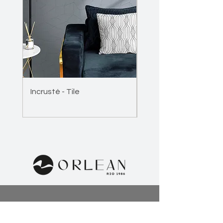
e úmido.
Incrusté - Tile
Incrusté - Wave