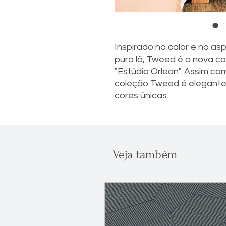
Inspirado no calor e no as
pura lã, Tweed é a nova c
"Estúdio Orlean". Assim c
coleção Tweed é elegante
cores únicas.
Veja também