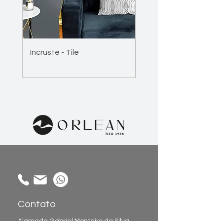
Incrusté - Tile
Incrusté - Wave
Contato