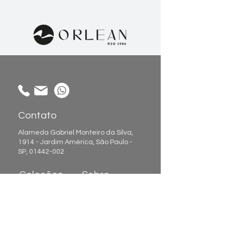
Contato
Alameda Gabriel Monteiro da Silva,
1914 - Jardim América, São Paulo -
SP,
01442-002
Coleções
Sobre
Atendimento:
Papel de Parede
Sobre nós
Painéis de
Showroom