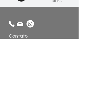
Contato
Alameda Gabriel Monteiro da Silva,
1914 - Jardim América, São Paulo -
SP,
01442-002
Coleções
Sobre
Atendimento:
Papel de Parede
Sobre nós
Painéis de
Showroom
Parede
Trabalhe
Tecidos
Conosco
Revestimento de
Parede