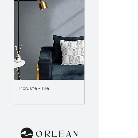
Incrusté - Tile
Incrusté - Wave