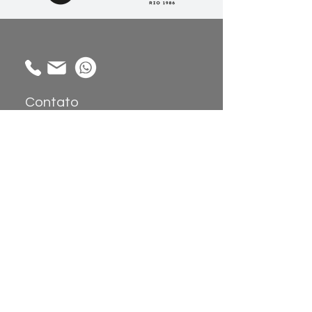
Contato
Alameda Gabriel Monteiro da Silva,
1914 - Jardim América, São Paulo -
SP,
01442-002
Coleções
Sobre
Atendimento:
Papel de Parede
Sobre nós
Painéis de
Showroom
Parede
Trabalhe
Tecidos
Conosco
Revestimento de
Parede