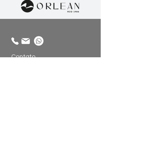
Contato
Alameda Gabriel Monteiro da Silva,
1914 - Jardim América, São Paulo -
SP,
01442-002
Coleções
Sobre
Atendimento:
Papel de Parede
Sobre nós
Painéis de
Showroom
Parede
Trabalhe
Tecidos
Conosco