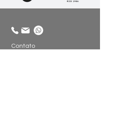
Contato
Alameda Gabriel Monteiro da Silva,
1914 - Jardim América, São Paulo -
SP,
01442-002
Coleções
Sobre
Atendimento:
Papel de Parede
Sobre nós
Painéis de
Showroom
Parede
Trabalhe
Tecidos
Conosco
Revestimento de
Parede