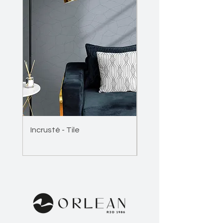
Incrusté - Tile
Incrusté - Wave