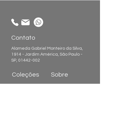
Contato
Alameda Gabriel Monteiro da Silva,
1914 - Jardim América, São Paulo -
SP,
01442-002
Coleções
Sobre
Atendimento:
Papel de Parede
Sobre nós
Painéis de
Showroom
Parede
Trabalhe
Tecidos
Conosco
Revestimento de
Parede